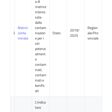
a di
matrice
interes
sata
dalla
Matrici
contam
Region
2019/
2
conta
inazion
Stato
ale/Pro
2025
minate
e per i
vinciale
siti
potenzi
alment
e
contam
inati,
contam
inati e
bonific
ati
L’indica
tore