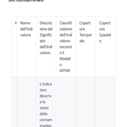
N
Nome
Descriz
Classifi
Copert
Copert
dell’Indi
ione del
cazione
ura
ura
catore
Signific
dell’Indi
Tempor
Spazial
ato
catore
ale
e
dell’Indi
second
catore
o il
Modell
o
DPSIR
L’indica
tore
descriv
e lo
stato
della
contam
inazion