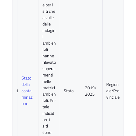
e per i
siti che
a valle
delle
indagin
i
ambien
tali
hanno
rilevato
supera
menti
Stato
nelle
della
Region
matrici
2019/
1
conta
Stato
ale/Pro
ambien
2025
minazi
vinciale
tali. Per
one
tale
indicat
ore i
siti
sono