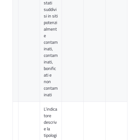
stati
suddivi
si in siti
potenzi
alment
e
contam
inati,
contam
inati,
bonific
ati e
non
contam
inati
L’indica
tore
descriv
e la
tipologi