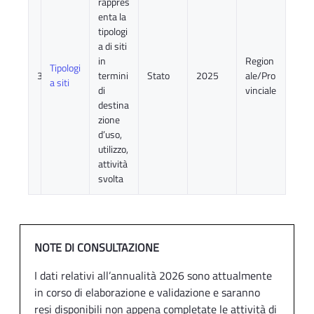
rappres
enta la
tipologi
a di siti
in
Region
Tipologi
3
termini
Stato
2025
ale/Pro
a siti
di
vinciale
destina
zione
d’uso,
utilizzo,
attività
svolta
NOTE DI CONSULTAZIONE
I dati relativi all’annualità 2026 sono attualmente
in corso di elaborazione e validazione e saranno
resi disponibili non appena completate le attività di