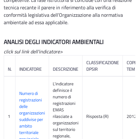
tecnica recante il parere in riferimento alla verifica di
conformità legislativa dell’Organizzazione alla normativa
ambientale ad essa applicabile.
ANALISI DEGLI INDICATORI AMBIENTALI
click sul link
dell'indicatore>
CLASSIFICAZIONE
COPE
N.
INDICATORE
DESCRIZIONE
DPSIR
TEMP
L'indicatore
definisce il
Numero di
numero di
registrazioni
registrazioni
delle
EMAS
organizzazioni
1
rilasciate a
Risposta (R)
2012-
suddivise per
organizzazioni
ambito
sul territorio
territoriale
regionale,
provinciale