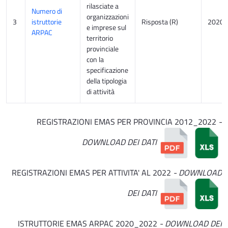
rilasciate a
Numero di
organizzazioni
3
istruttorie
Risposta (R)
2020-
e imprese sul
ARPAC
territorio
provinciale
con la
specificazione
della tipologia
di attività
REGISTRAZIONI EMAS PER PROVINCIA 2012_2022
-
DOWNLOAD DEI DATI
REGISTRAZIONI EMAS PER ATTIVITA' AL 2022
- DOWNLOAD
DEI DATI
ISTRUTTORIE EMAS ARPAC 2020_2022
- DOWNLOAD DEI