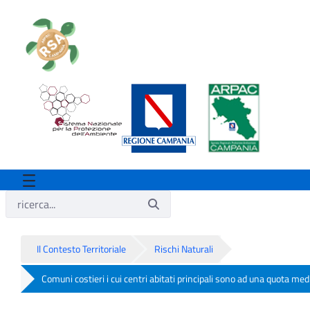
Il Contesto Territoriale
Rischi Naturali
Comuni costieri i cui centri abitati principali sono ad una quota me