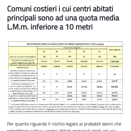
Rischio maremoto Ind. 2 - Rsa
Comuni costieri i cui centri abitati
principali sono ad una quota media
L.M.m. inferiore a 10 metri
Per quanto riguarda il rischio legato ai probabili danni che
potrebbero subire i centri abitati principali posti ad una