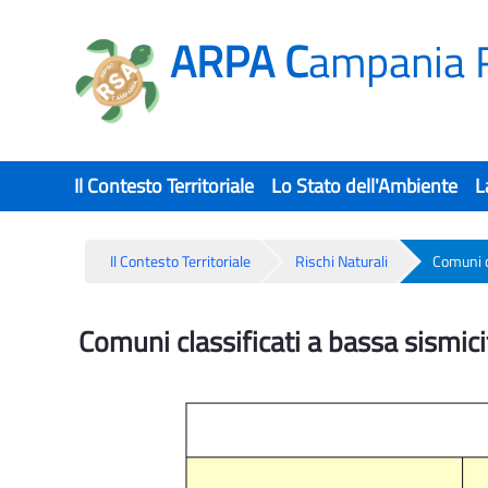
ARPA C
ampania 
Il Contesto Territoriale
Lo Stato dell'Ambiente
L
Il Contesto Territoriale
Rischi Naturali
Comuni c
Rischio Sismico Ind. 3 - Rsa
Comuni classificati a bassa sismici