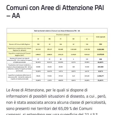
Rischio Idrogeologico Ind. 1 - Rsa
Comuni con Aree di Attenzione PAI
– AA
Le Aree di Attenzione, per le quali si dispone di
informazioni di possibili situazioni di dissesto, a cui , però,
non è stata associata ancora alcuna classe di pericolosità,
sono presenti nei territori del 65,09 % dei Comuni
campani, si estendono per una superficie del 21,43 %