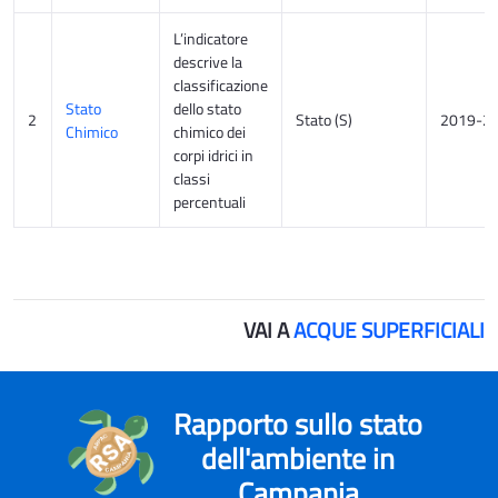
L’indicatore
descrive la
classificazione
Stato
dello stato
2
Stato (S)
2019-2
Chimico
chimico dei
corpi idrici in
classi
percentuali
VAI A
ACQUE SUPERFICIALI
Rapporto sullo stato
dell'ambiente in
Campania