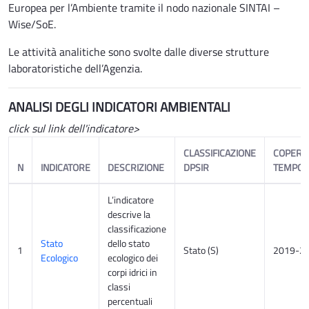
Europea per l’Ambiente tramite il nodo nazionale SINTAI –
Wise/SoE.
Le attività analitiche sono svolte dalle diverse strutture
laboratoristiche dell’Agenzia.
ANALISI DEGLI INDICATORI AMBIENTALI
click sul link dell'indicatore>
CLASSIFICAZIONE
COPERT
N
INDICATORE
DESCRIZIONE
DPSIR
TEMPOR
L’indicatore
descrive la
classificazione
Stato
dello stato
1
Stato (S)
2019-2
Ecologico
ecologico dei
corpi idrici in
classi
percentuali