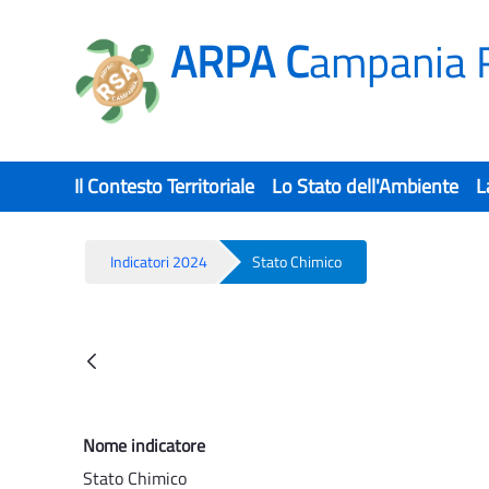
ARPA C
ampania 
Il Contesto Territoriale
Lo Stato dell'Ambiente
L
Indicatori 2024
Stato Chimico
Stato Chimico - Rsa
Back
Nome indicatore
Stato Chimico