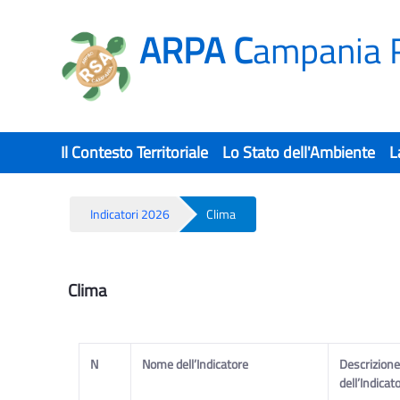
ARPA C
ampania 
Il Contesto Territoriale
Lo Stato dell'Ambiente
L
Indicatori 2026
Clima
Clima - Rsa
Clima
N
Nome dell’Indicatore
Descrizione 
dell’Indicat