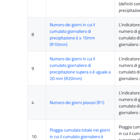
(definiti co
precipitaz
Numero dei giorni in cui il
L’indicatore
cumulato giornaliero di
numero di gi
8
precipitazione è ≥ 10mm
cumulato di
(R10mm)
giornalier
Numero dei giorni in cui il
L’indicatore
cumulato giornaliero di
numero di gi
9
precipitazione supera o è uguale a
cumulato di
20 mm (R20mm)
giornalier
L’indicatore
numero di gi
4
Numero dei giorni piovosi (R1)
cumulato di
giornalier
Pioggia cum
Pioggia cumulata totale nei giorni
in cui il cu
10
in cui il cumulato giornaliero è
superiore a