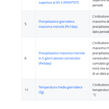
superiore al 95 % (R95PTOT)
periodo
L’indicatore
Precipitazione giornaliera
massimo de
5
massima mensile (Rx1day)
precipitazio
dato period
L’indicatore
massimo me
Precipitazione massima mensile
precipitazio
6
in 5 giorni piovosi consecutivi
consecutivi 
(Rx5day)
cumulato gi
mm) che te
di un dato 
L’indicatore
Temperatura media giornaliera
11
temperatura
(Tg)
°C