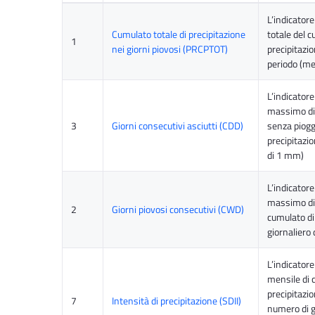
L’indicatore
Cumulato totale di precipitazione
totale del c
1
nei giorni piovosi (PRCPTOT)
precipitazi
periodo (me
L’indicatore
massimo di 
3
Giorni consecutivi asciutti (CDD)
senza piogg
precipitazi
di 1 mm)
L’indicatore
massimo di 
2
Giorni piovosi consecutivi (CWD)
cumulato di
giornaliero
L’indicatore
mensile di 
precipitazio
7
Intensità di precipitazione (SDII)
numero di g