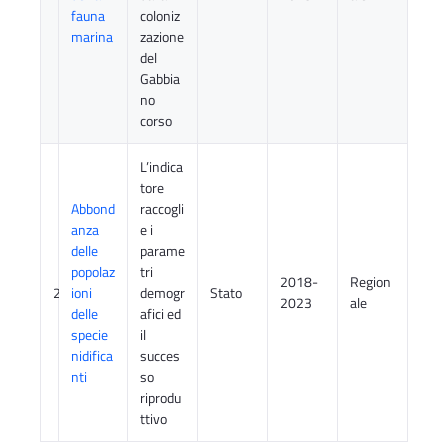
fauna
coloniz
marina
zazione
del
Gabbia
no
corso
L’indica
tore
Abbond
raccogli
anza
e i
delle
parame
popolaz
tri
2018-
Region
2
ioni
demogr
Stato
2023
ale
delle
afici ed
specie
il
nidifica
succes
nti
so
riprodu
ttivo