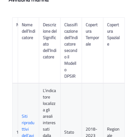
N
Nome
Descriz
Classifi
Copert
Copert
dell’Indi
ione del
cazione
ura
ura
catore
Signific
dell’Indi
Tempor
Spazial
ato
catore
ale
e
dell’Indi
second
catore
o il
Modell
o
DPSIR
L’indica
tore
localizz
a gli
Siti
areali
riprodu
interes
ttivi
sati
2018-
Region
1
Stato
dell’avi
dalla
2023
ale