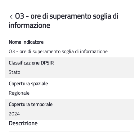
O3 - ore di superamento soglia di infor
O3 - ore di superamento soglia di
Back
informazione
Nome indicatore
O3 - ore di superamento soglia di informazione
Classificazione DPSIR
Stato
Copertura spaziale
Regionale
Copertura temporale
2024
Descrizione