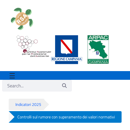
Indicatori 2025
Controlli sul rumore con superamento dei valori normativi