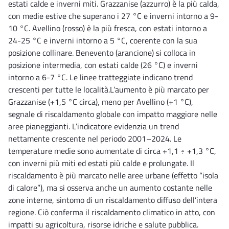
estati calde e inverni miti. Grazzanise (azzurro) è la più calda,
con medie estive che superano i 27 °C e inverni intorno a 9-
10 °C. Avellino (rosso) è la più fresca, con estati intorno a
24-25 °C e inverni intorno a 5 °C, coerente con la sua
posizione collinare. Benevento (arancione) si colloca in
posizione intermedia, con estati calde (26 °C) e inverni
intorno a 6-7 °C. Le linee tratteggiate indicano trend
crescenti per tutte le località.L’aumento è più marcato per
Grazzanise (+1,5 °C circa), meno per Avellino (+1 °C),
segnale di riscaldamento globale con impatto maggiore nelle
aree pianeggianti. L’indicatore evidenzia un trend
nettamente crescente nel periodo 2001–2024. Le
temperature medie sono aumentate di circa +1,1 ÷ +1,3 °C,
con inverni più miti ed estati più calde e prolungate. Il
riscaldamento è più marcato nelle aree urbane (effetto “isola
di calore”), ma si osserva anche un aumento costante nelle
zone interne, sintomo di un riscaldamento diffuso dell’intera
regione. Ciò conferma il riscaldamento climatico in atto, con
impatti su agricoltura, risorse idriche e salute pubblica.