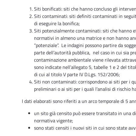
Siti bonificati: siti che hanno concluso gli interve
Siti contaminati: siti definiti contaminati in segu
di eseguire la bonifica;
Siti potenzialmente contaminati: siti che hanno e
normativi in almeno una matrice e non hanno ancora
“potenziale”. Le indagini possono partire da soggett
parte dell’autorità pubblica, nel caso in cui sia pr
contaminazione ambientale viene rilevata attraver
sono indicate nell’allegato 5, tabelle 1 e 2 del tit
di cui al titolo V parte IV D.Lgs. 152/2006;
Siti non contaminati: corrispondono ai siti per i 
preliminari o ai siti per i quali l’analisi di rischio
I dati elaborati sono riferiti a un arco temporale di 5 an
un sito già censito può essere transitato in una di
normativa vigente;
sono stati censiti i nuovi siti in cui sono state av