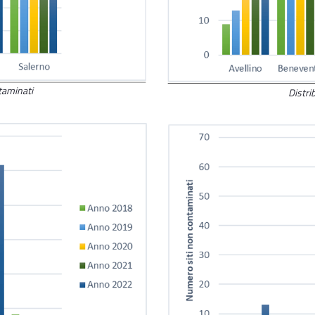
ntaminati
Distrib