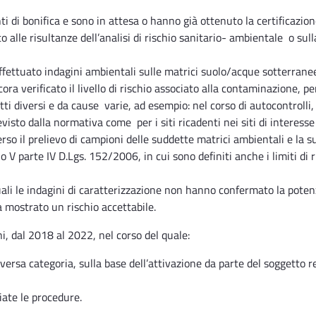
nti di bonifica e sono in attesa o hanno già ottenuto la certificazio
ito alle risultanze dell’analisi di rischio sanitario- ambientale o su
ffettuato indagini ambientali sulle matrici suolo/acque sotterran
 verificato il livello di rischio associato alla contaminazione, pe
i diversi e da cause varie, ad esempio: nel corso di autocontrolli, i
evisto dalla normativa come per i siti ricadenti nei siti di interesse
so il prelievo di campioni delle suddette matrici ambientali e la s
olo V parte IV D.Lgs. 152/2006, in cui sono definiti anche i limiti di 
quali le indagini di caratterizzazione non hanno confermato la poten
 ha mostrato un rischio accettabile.
ni, dal 2018 al 2022, nel corso del quale:
versa categoria, sulla base dell’attivazione da parte del soggetto r
viate le procedure.