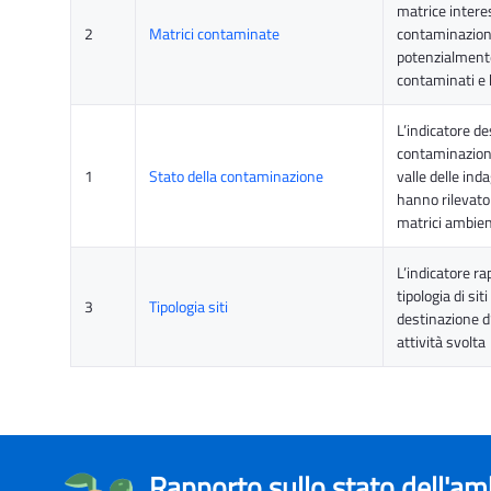
matrice intere
2
Matrici contaminate
contaminazione 
potenzialment
contaminati e 
L’indicatore de
contaminazione 
1
Stato della contaminazione
valle delle ind
hanno rilevato
matrici ambien
L’indicatore r
tipologia di siti
3
Tipologia siti
destinazione d’
attività svolta
Rapporto sullo stato dell'a