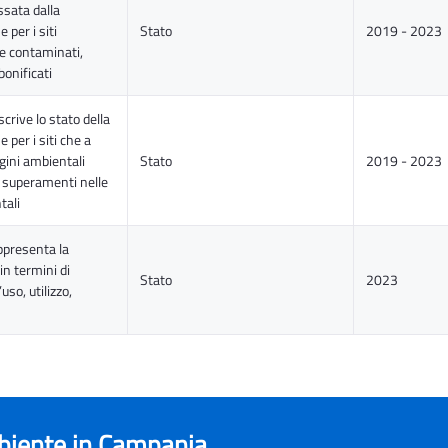
ssata dalla
per i siti
Stato
2019 - 2023
e contaminati,
bonificati
scrive lo stato della
per i siti che a
agini ambientali
Stato
2019 - 2023
 superamenti nelle
tali
appresenta la
 in termini di
Stato
2023
uso, utilizzo,
mbiente in Campania