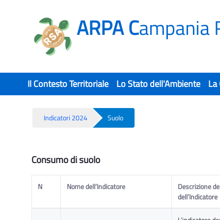
ARPA C
ampania 
Il Contesto Territoriale
Lo Stato dell'Ambiente
La
Indicatori 2024
Suolo
Suolo - Rsa
Consumo di suolo
N
Nome dell’Indicatore
Descrizione del
dell’Indicatore
L’indicatore de