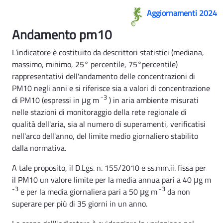
Aria indicatore 1 - Rsa
Aggiornamenti 2024
Andamento pm10
L’indicatore è costituito da descrittori statistici (mediana,
massimo, minimo, 25° percentile, 75°percentile)
rappresentativi dell'andamento delle concentrazioni di
PM10 negli anni e si riferisce sia a valori di concentrazione
-3
di PM10 (espressi in μg m
) in aria ambiente misurati
nelle stazioni di monitoraggio della rete regionale di
qualità dell'aria, sia al numero di superamenti, verificatisi
nell'arco dell'anno, del limite medio giornaliero stabilito
dalla normativa.
A tale proposito, il D.Lgs. n. 155/2010 e ss.mm.ii. fissa per
il PM10 un valore limite per la media annua pari a 40 μg m
-3
-3
e per la media giornaliera pari a 50 μg m
da non
superare per più di 35 giorni in un anno.