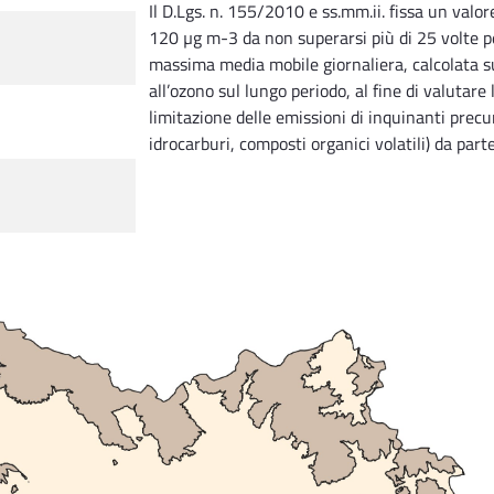
Il D.Lgs. n. 155/2010 e ss.mm.ii. fissa un valo
120 µg m-3 da non superarsi più di 25 volte pe
massima media mobile giornaliera, calcolata su
all’ozono sul lungo periodo, al fine di valutare
limitazione delle emissioni di inquinanti precur
idrocarburi, composti organici volatili) da part