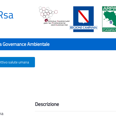
Rsa
a Governance Ambientale
ettivo salute umana
iettivo salute umana - Rsa
Descrizione
na