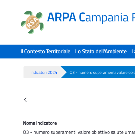
ARPA C
ampania 
Il Contesto Territoriale
Lo Stato dell'Ambiente
L
Indicatori 2024
O3 - numero superamenti valore obi
O3 - numero superamenti valore ob
Back
Nome indicatore
O3 - numero superamenti valore obiettivo salute uma