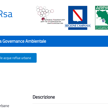
Rsa
a Governance Ambientale
le acque reflue urbane
delle acque reflue urbane - Rsa
Descrizione
urbane