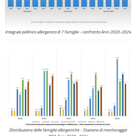
Integrale pollinico allergenico di 7 famiglie - confronto Anni 2020-2024
Distribuzione delle famiglie allergeniche - Stazione di monitoraggio