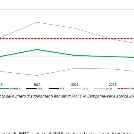
o del numero di superamenti annuali di PM10 in Campania-serie storica 
zione di PM10 rispetto al 2023 misurati dalle stazioni di monitoraggi