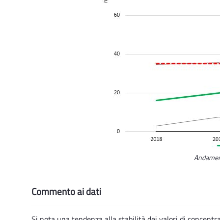
Andament
Commento ai dati
Si nota una tendenza alla stabilità dei valori di concentra