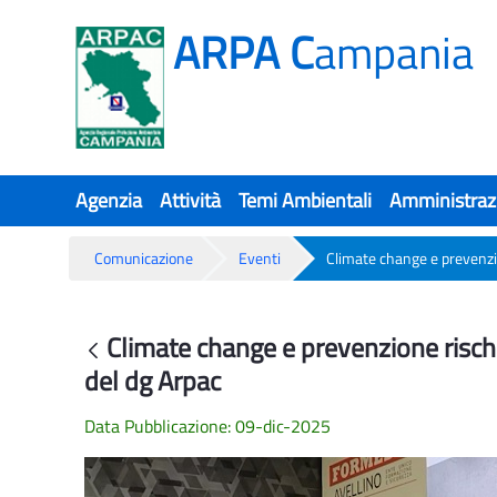
ARPA C
ampania
Agenzia
Attività
Temi Ambientali
Amministraz
Comunicazione
Eventi
Climate change e prevenzio
Climate change e prevenzione rischi
Climate change e prevenzione rischi
Indietro
del dg Arpac
Data Pubblicazione: 09-dic-2025