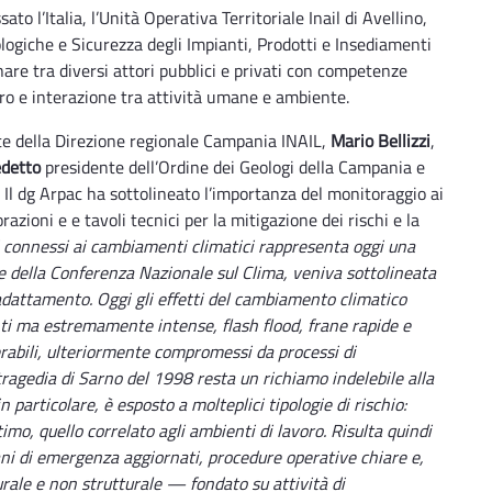
to l’Italia, l’Unità Operativa Territoriale Inail di Avellino,
logiche e Sicurezza degli Impianti, Prodotti e Insediamenti
are tra diversi attori pubblici e privati con competenze
oro e interazione tra attività umane e ambiente.
nte della Direzione regionale Campania INAIL,
Mario Bellizzi
,
detto
presidente dell’Ordine dei Geologi della Campania e
Il dg Arpac ha sottolineato l’importanza del monitoraggio ai
razioni e e tavoli tecnici per la mitigazione dei rischi e la
i connessi ai cambiamenti climatici rappresenta oggi una
ne della Conferenza Nazionale sul Clima, veniva sottolineata
e adattamento. Oggi gli effetti del cambiamento climatico
ti ma estremamente intense, flash flood, frane rapide e
erabili, ulteriormente compromessi da processi di
ragedia di Sarno del 1998 resta un richiamo indelebile alla
n particolare, è esposto a molteplici tipologie di rischio:
timo, quello correlato agli ambienti di lavoro. Risulta quindi
ani di emergenza aggiornati, procedure operative chiare e,
rale e non strutturale — fondato su attività di