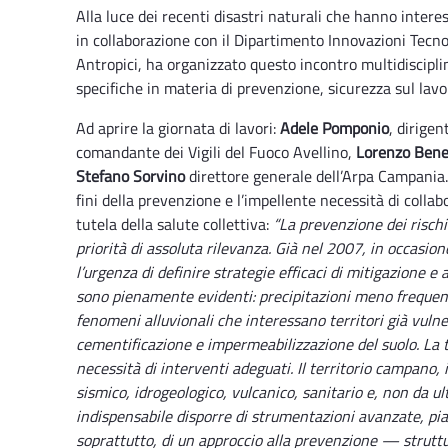
Alla luce dei recenti disastri naturali che hanno interessa
in collaborazione con il Dipartimento Innovazioni Tecno
Antropici, ha organizzato questo incontro multidisciplin
specifiche in materia di prevenzione, sicurezza sul lav
Ad aprire la giornata di lavori:
Adele Pomponio
, dirige
comandante dei Vigili del Fuoco Avellino,
Lorenzo Bene
Stefano Sorvino
direttore generale dell’Arpa Campania. 
fini della prevenzione e l’impellente necessità di collabo
tutela della salute collettiva:
“La prevenzione dei risch
priorità di assoluta rilevanza. Già nel 2007, in occasio
l’urgenza di definire strategie efficaci di mitigazione 
sono pienamente evidenti: precipitazioni meno frequen
fenomeni alluvionali che interessano territori già vuln
cementificazione e impermeabilizzazione del suolo. La t
necessità di interventi adeguati. Il territorio campano, i
sismico, idrogeologico, vulcanico, sanitario e, non da ul
indispensabile disporre di strumentazioni avanzate, pi
soprattutto, di un approccio alla prevenzione — struttu