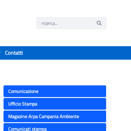
P
Contatti
l dg Arpac
Comunicazione
Ufficio Stampa
Magazine Arpa Campania Ambiente
Comunicati stampa