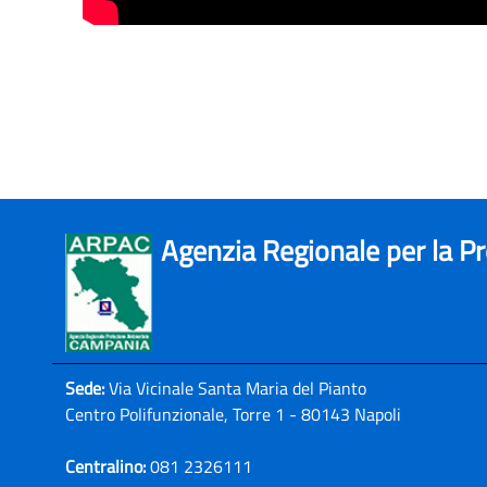
Agenzia Regionale per la P
Sede:
Via Vicinale Santa Maria del Pianto
Centro Polifunzionale, Torre 1 - 80143 Napoli
Centralino:
081 2326111