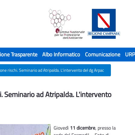
ione Trasparente
Albo Informatico
Comunicazione
UR
ne rischi. Seminario ad Atripalda. L'intervento del dg Arpac
. Seminario ad Atripalda. L'intervento de
. Seminario ad Atripalda. L'intervento
Giovedì
11 dicembre
, presso la
sede del Formedil – Ente di