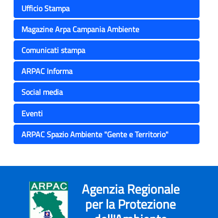
Ufficio Stampa
Magazine Arpa Campania Ambiente
Comunicati stampa
ARPAC Informa
Social media
Eventi
ARPAC Spazio Ambiente "Gente e Territorio"
Agenzia Regionale
per la Protezione