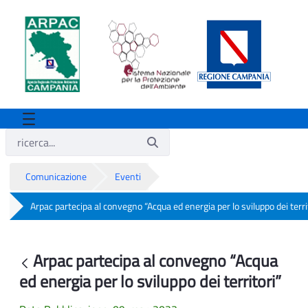
Comunicazione
Eventi
Arpac partecipa al convegno “Acqua ed energia per lo sviluppo dei terri
Arpac partecipa al convegno “Acqua ed en
Arpac partecipa al convegno “Acqua
Indietro
ed energia per lo sviluppo dei territori”