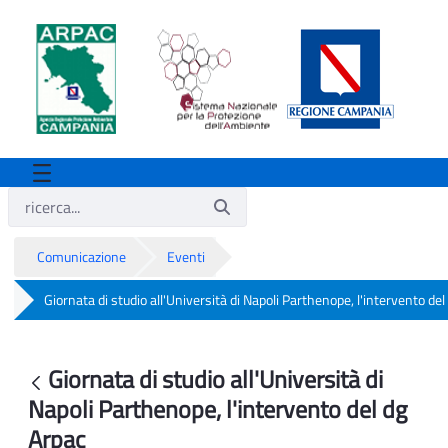
Comunicazione
Eventi
Giornata di studio all'Università di Napoli Parthenope, l'intervento del
Giornata di studio all'Università di Napo
Giornata di studio all'Università di
Indietro
Napoli Parthenope, l'intervento del dg
Arpac