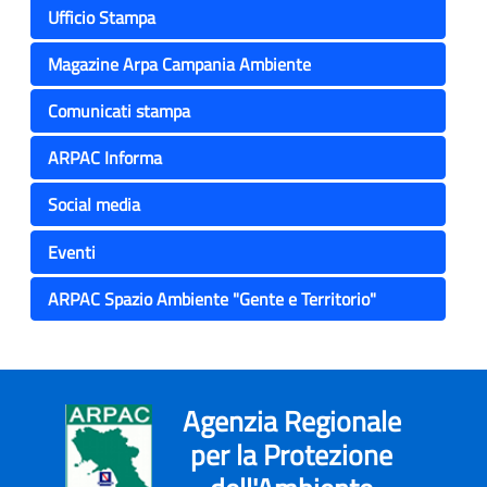
Ufficio Stampa
Magazine Arpa Campania Ambiente
Comunicati stampa
ARPAC Informa
Social media
Eventi
ARPAC Spazio Ambiente "Gente e Territorio"
Agenzia Regionale
per la Protezione