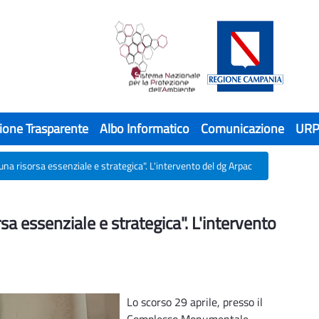
ione Trasparente
Albo Informatico
Comunicazione
UR
una risorsa essenziale e strategica". L'intervento del dg Arpac
a essenziale e strategica". L'intervento d
a essenziale e strategica". L'intervento
Lo scorso 29 aprile, presso il
Complesso Monumentale