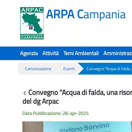
ARPA C
ampania
Agenzia
Attività
Temi Ambientali
Amministraz
Comunicazione
Eventi
Convegno "Acqua di falda, 
Convegno "Acqua di falda, una risors
Convegno "Acqua di falda, una risors
Indietro
del dg Arpac
Data Pubblicazione: 28-apr-2025