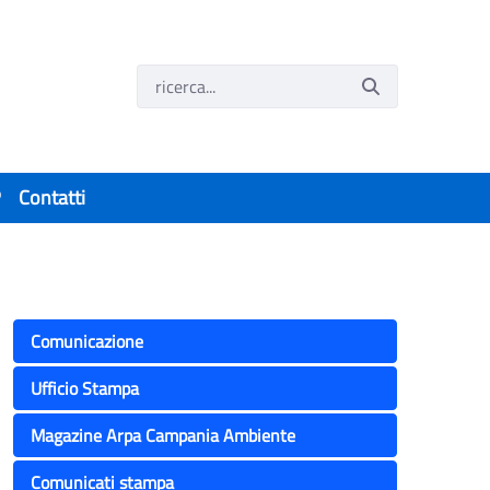
P
Contatti
el dg Arpac
Comunicazione
Ufficio Stampa
Magazine Arpa Campania Ambiente
Comunicati stampa