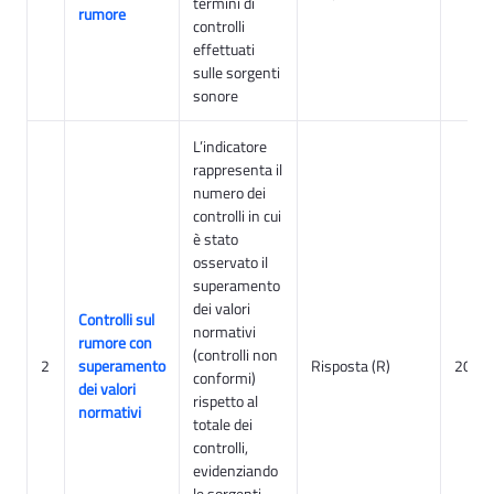
termini di
rumore
controlli
effettuati
sulle sorgenti
sonore
L’indicatore
rappresenta il
numero dei
controlli in cui
è stato
osservato il
superamento
dei valori
Controlli sul
normativi
rumore con
(controlli non
2
superamento
Risposta (R)
2015
conformi)
dei valori
rispetto al
normativi
totale dei
controlli,
evidenziando
le sorgenti