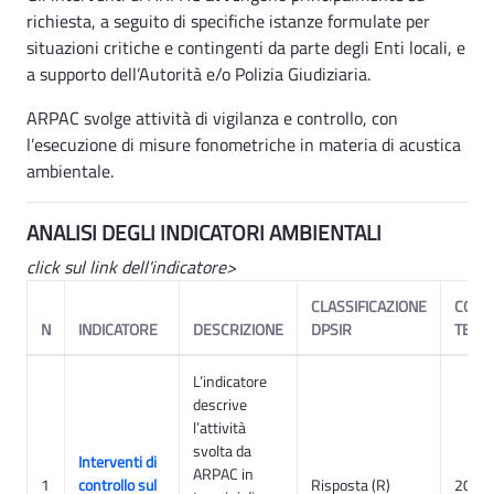
richiesta, a seguito di specifiche istanze formulate per
situazioni critiche e contingenti da parte degli Enti locali, e
a supporto dell’Autorità e/o Polizia Giudiziaria.
ARPAC svolge attività di vigilanza e controllo, con
l’esecuzione di misure fonometriche in materia di acustica
ambientale.
ANALISI DEGLI INDICATORI AMBIENTALI
click sul link
dell'indicatore>
CLASSIFICAZIONE
COPE
N
INDICATORE
DESCRIZIONE
DPSIR
TEMP
L’indicatore
descrive
l’attività
svolta da
Interventi di
ARPAC in
1
controllo sul
Risposta (R)
2014