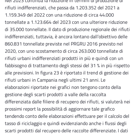
Nel 2023 continua la riduzione in termini di produzione di
rifiuti indifferenziati, che passa da 1.203.352 del 2021 a
1.159.349 del 2022 con una riduzione di circa 44.000
tonnellate a 1.123.664 del 2023 con una ulteriore riduzione
di 35.000 tonnellate. Il dato di produzione regionale dei rifiuti
indifferenziati, tuttavia, è ancora lontano dall’obiettivo delle
860.831 tonnellate previste nel PRGRU 2016 previsto nel
2020, con uno scostamento di circa 263.000 tonnellate di
rifiuti urbani indifferenziati prodotti in più e quindi con un
fabbisogno di trattamento degli stessi del 31 % in più rispetto
alle previsioni. In figura 23 è riportato il trend di gestione dei
rifiuti urbani in Campania negli ultimi 21 anni. Le
elaborazioni riportate nei grafici non tengono conto della
gestione degli scarti prodotti a valle della raccolta
differenziata dalle filiere di recupero dei rifiuti, si valuterà nei
prossimi report la possibilità di aggiornare tale grafico
tendendo conto delle elaborazioni effettuare per il calcolo del
tasso di riciclaggio e quindi evidenziando anche i flussi degli
scarti prodotti dal recupero delle raccolte differenziate. I dati