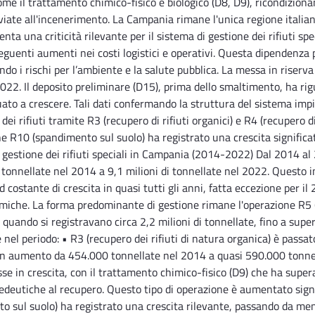
me il trattamento chimico-fisico e biologico (D8, D9), ricondiziona
ate all'incenerimento. La Campania rimane l'unica regione italiana 
 una criticità rilevante per il sistema di gestione dei rifiuti spec
nseguenti aumenti nei costi logistici e operativi. Questa dipenden
entando i rischi per l’ambiente e la salute pubblica. La messa in riser
 2022. Il deposito preliminare (D15), prima dello smaltimento, ha ri
uato a crescere. Tali dati confermando la struttura del sistema impi
dei rifiuti tramite R3 (recupero di rifiuti organici) e R4 (recupero
 R10 (spandimento sul suolo) ha registrato una crescita significati
gestione dei rifiuti speciali in Campania (2014-2022) Dal 2014 al 2
 tonnellate nel 2014 a 9,1 milioni di tonnellate nel 2022. Questo 
d costante di crescita in quasi tutti gli anni, fatta eccezione per i
omiche. La forma predominante di gestione rimane l'operazione R5 (
quando si registravano circa 2,2 milioni di tonnellate, fino a super
 nel periodo: • R3 (recupero dei rifiuti di natura organica) è pass
o un aumento da 454.000 tonnellate nel 2014 a quasi 590.000 tonn
sse in crescita, con il trattamento chimico-fisico (D9) che ha supe
pedeutiche al recupero. Questo tipo di operazione è aumentato sign
o sul suolo) ha registrato una crescita rilevante, passando da me