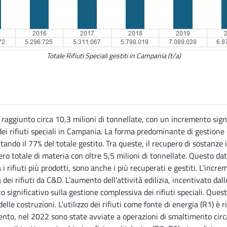
Totale Rifiuti Speciali gestiti in Campania (t/a)
 raggiunto circa 10,3 milioni di tonnellate, con un incremento signif
dei rifiuti speciali in Campania. La forma predominante di gestione
ntando il 77% del totale gestito. Tra queste, il recupero di sostanz
o totale di materia con oltre 5,5 milioni di tonnellate. Questo dat
rifiuti più prodotti, sono anche i più recuperati e gestiti. L’increme
i rifiuti da C&D. L'aumento dell'attività edilizia, incentivato dalle
o significativo sulla gestione complessiva dei rifiuti speciali. Ques
delle costruzioni. L'utilizzo dei rifiuti come fonte di energia (R1) è
to, nel 2022 sono state avviate a operazioni di smaltimento circa 1,