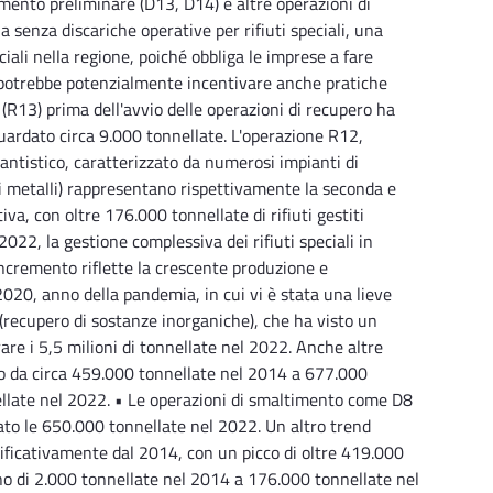
mento preliminare (D13, D14) e altre operazioni di
senza discariche operative per rifiuti speciali, una
iali nella regione, poiché obbliga le imprese a fare
za potrebbe potenzialmente incentivare anche pratiche
va (R13) prima dell'avvio delle operazioni di recupero ha
guardato circa 9.000 tonnellate. L'operazione R12,
antistico, caratterizzato da numerosi impianti di
 di metalli) rappresentano rispettivamente la seconda e
va, con oltre 176.000 tonnellate di rifiuti gestiti
022, la gestione complessiva dei rifiuti speciali in
incremento riflette la crescente produzione e
l 2020, anno della pandemia, in cui vi è stata una lieve
recupero di sostanze inorganiche), che ha visto un
are i 5,5 milioni di tonnellate nel 2022. Anche altre
ato da circa 459.000 tonnellate nel 2014 a 677.000
ellate nel 2022. • Le operazioni di smaltimento come D8
rato le 650.000 tonnellate nel 2022. Un altro trend
ificativamente dal 2014, con un picco di oltre 419.000
no di 2.000 tonnellate nel 2014 a 176.000 tonnellate nel