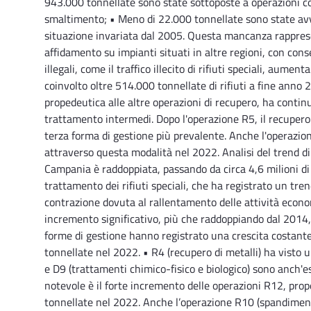
943.000 tonnellate sono state sottoposte a operazioni co
smaltimento; • Meno di 22.000 tonnellate sono state avvi
situazione invariata dal 2005. Questa mancanza rappresenta
affidamento su impianti situati in altre regioni, con co
illegali, come il traffico illecito di rifiuti speciali, aum
coinvolto oltre 514.000 tonnellate di rifiuti a fine anno
propedeutica alle altre operazioni di recupero, ha contin
trattamento intermedi. Dopo l'operazione R5, il recupero 
terza forma di gestione più prevalente. Anche l'operazione
attraverso questa modalità nel 2022. Analisi del trend di 
Campania è raddoppiata, passando da circa 4,6 milioni di
trattamento dei rifiuti speciali, che ha registrato un tren
contrazione dovuta al rallentamento delle attività econ
incremento significativo, più che raddoppiando dal 2014, 
forme di gestione hanno registrato una crescita costante
tonnellate nel 2022. • R4 (recupero di metalli) ha vist
e D9 (trattamenti chimico-fisico e biologico) sono anch'e
notevole è il forte incremento delle operazioni R12, pro
tonnellate nel 2022. Anche l’operazione R10 (spandiment