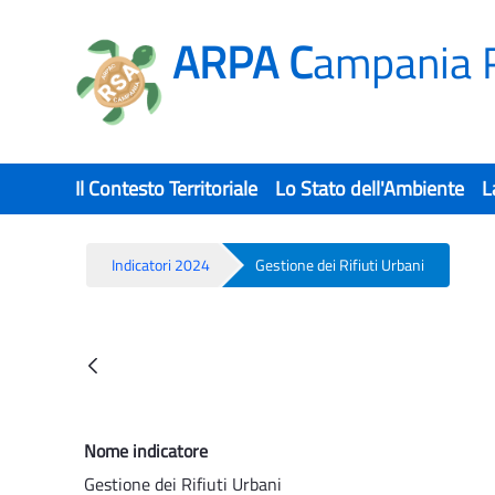
ARPA C
ampania 
Il Contesto Territoriale
Lo Stato dell'Ambiente
L
Indicatori 2024
Gestione dei Rifiuti Urbani
Gestione dei Rifiuti Urbani - Rsa
Indietro
Nome indicatore
Gestione dei Rifiuti Urbani